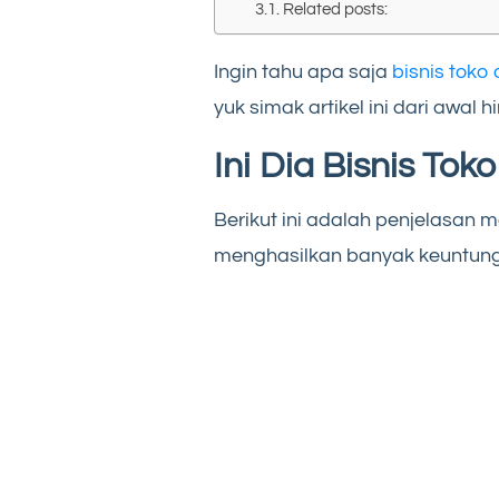
Related posts:
Ingin tahu apa saja
bisnis toko
yuk simak artikel ini dari awal h
Ini Dia Bisnis Tok
Berikut ini adalah penjelasan m
menghasilkan banyak keuntunga