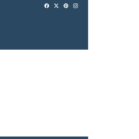
close