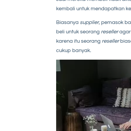
kembali untuk mendapatkan keun
Biasanya
supplier
, pemasok ba
beli untuk seorang
reseller
agar
karena itu seorang
reseller
bias
cukup banyak.