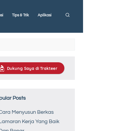
si
Tips & Trik
Aplikasi
Dukung Saya di Trakteer
pular Posts
Cara Menyusun Berkas
Lamaran Kerja Yang Baik
Dan Benar