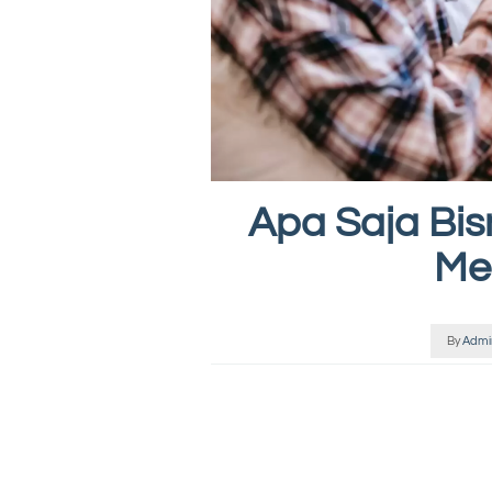
Apa Saja Bis
Me
By
Admi