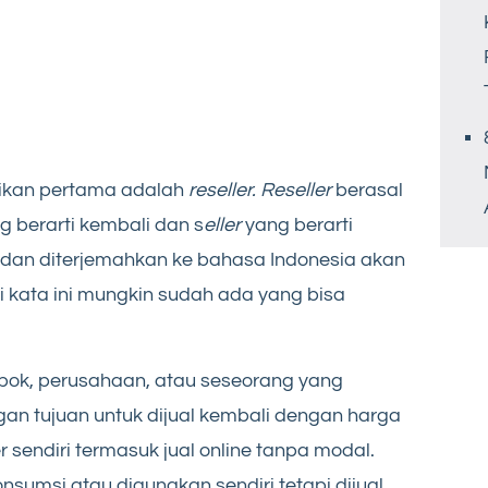
njikan pertama adalah
reseller. Reseller
berasal
g berarti kembali dan s
eller
yang berarti
n dan diterjemahkan ke bahasa Indonesia akan
rti kata ini mungkin sudah ada yang bisa
pok, perusahaan, atau seseorang yang
an tujuan untuk dijual kembali dengan harga
 sendiri termasuk jual online tanpa modal.
nsumsi atau digunakan sendiri tetapi dijual