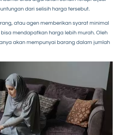
tungan dari selisih harga tersebut.
rang, atau agen memberikan syarat minimal
 bisa mendapatkan harga lebih murah. Oleh
anya akan mempunyai barang dalam jumlah