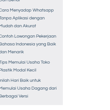
Cara Menyadap Whatsapp
Tanpa Aplikasi dengan
Mudah dan Akurat
Contoh Lowongan Pekerjaan
Bahasa Indonesia yang Baik
dan Menarik
Tips Memulai Usaha Toko
Plastik Modal Kecil
Inilah Hari Baik untuk
Memulai Usaha Dagang dari
Berbagai Versi