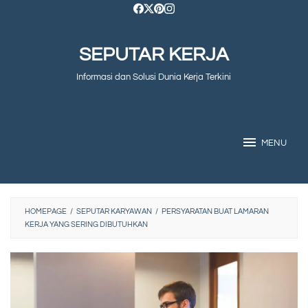
Skip
to
SEPUTAR KERJA
content
Informasi dan Solusi Dunia Kerja Terkini
MENU
HOMEPAGE
/
SEPUTAR KARYAWAN
/
PERSYARATAN BUAT LAMARAN
KERJA YANG SERING DIBUTUHKAN