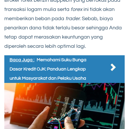
Broker forex berizin Bappebti yang berfokus pada
transaksi logam mulia serta
forex
ini tidak akan
memberikan beban pada
trader.
Sebab, biaya
penarikan dana tidak terlalu besar sehingga Anda
tetap dapat merasakan keuntungan yang
diperoleh secara lebih optimal lagi.
Baca Juga :
Memahami Suku Bunga
Dasar Kredit OJK: Panduan Lengkap
untuk Masyarakat dan Pelaku Usaha