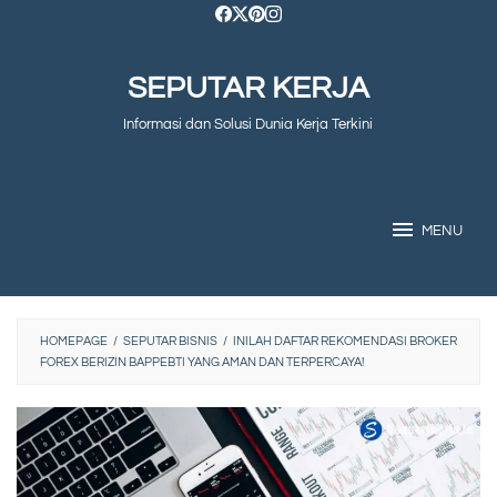
Skip
to
SEPUTAR KERJA
content
Informasi dan Solusi Dunia Kerja Terkini
MENU
HOMEPAGE
/
SEPUTAR BISNIS
/
INILAH DAFTAR REKOMENDASI BROKER
FOREX BERIZIN BAPPEBTI YANG AMAN DAN TERPERCAYA!