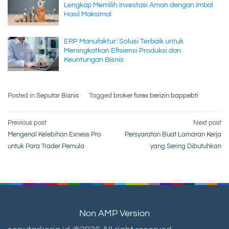
Lengkap Memilih Investasi Aman dengan Imbal
Hasil Maksimal
ERP Manufaktur: Solusi Terbaik untuk
Meningkatkan Efisiensi Produksi dan
Keuntungan Bisnis
Posted in
Seputar Bisnis
Tagged
broker forex berizin bappebti
Post
Previous post
Next post
Mengenal Kelebihan Exness Pro
Persyaratan Buat Lamaran Kerja
navigation
untuk Para Trader Pemula
yang Sering Dibutuhkan
Non AMP Version