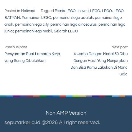
Posted in
Motivasi
Tagged
Bisnis LEGO
,
Inovasi LEGO
,
LEGO
,
LEGO
BATMAN
,
Permainan LEGO
,
permainan lego adalah
,
permainan lego
anak
,
permainan lego city
,
permainan lego dinosaurus
,
permainan lego
junior
,
permainan lego mobil
,
Sejarah LEGO
Post
Previous post
Next post
Persyaratan Buat Lamaran Kerja
4 Usaha Dengan Modal 50 Ribu
navigation
yang Sering Dibutuhkan
Dengan Hasil Yang Menjanjikan
Dan Bisa Kamu Lakukan Di Mana
Saja
Non AMP Version
seputarkerja.id @2026 All right reserved.