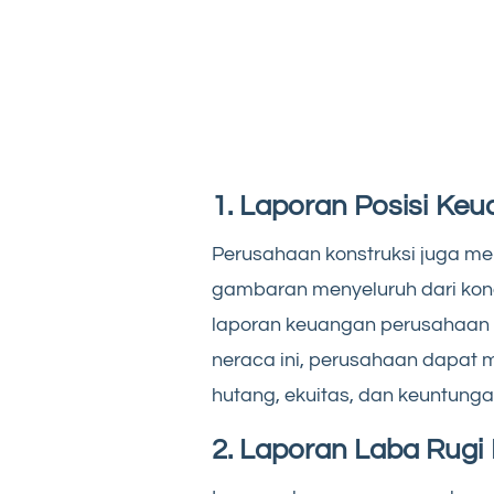
1. Laporan Posisi Ke
Perusahaan konstruksi juga m
gambaran menyeluruh dari kon
laporan keuangan perusahaan ko
neraca ini, perusahaan dapat m
hutang, ekuitas, dan keuntunga
2. Laporan Laba Rugi