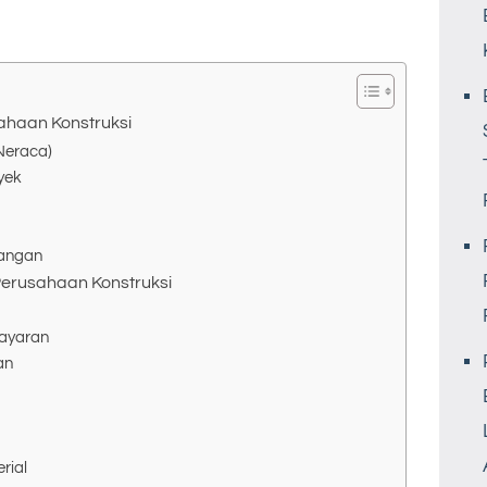
ahaan Konstruksi
Neraca)
yek
uangan
erusahaan Konstruksi
ayaran
an
rial