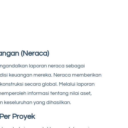
uangan (Neraca)
engandalkan laporan neraca sebagai
disi keuangan mereka. Neraca memberikan
nstruksi secara global. Melalui laporan
emperoleh informasi tentang nilai aset,
n keseluruhan yang dihasilkan.
 Per Proyek