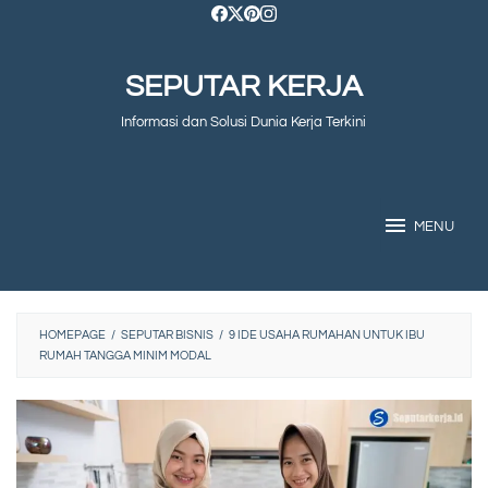
Skip
to
SEPUTAR KERJA
content
Informasi dan Solusi Dunia Kerja Terkini
MENU
HOMEPAGE
/
SEPUTAR BISNIS
/
9 IDE USAHA RUMAHAN UNTUK IBU
RUMAH TANGGA MINIM MODAL