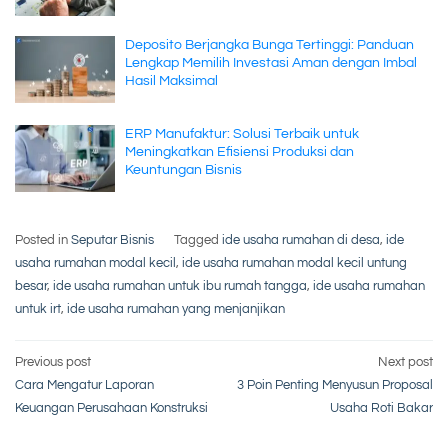
Deposito Berjangka Bunga Tertinggi: Panduan
Lengkap Memilih Investasi Aman dengan Imbal
Hasil Maksimal
ERP Manufaktur: Solusi Terbaik untuk
Meningkatkan Efisiensi Produksi dan
Keuntungan Bisnis
Posted in
Seputar Bisnis
Tagged
ide usaha rumahan di desa
,
ide
usaha rumahan modal kecil
,
ide usaha rumahan modal kecil untung
besar
,
ide usaha rumahan untuk ibu rumah tangga
,
ide usaha rumahan
untuk irt
,
ide usaha rumahan yang menjanjikan
Post
Previous post
Next post
Cara Mengatur Laporan
3 Poin Penting Menyusun Proposal
navigation
Keuangan Perusahaan Konstruksi
Usaha Roti Bakar