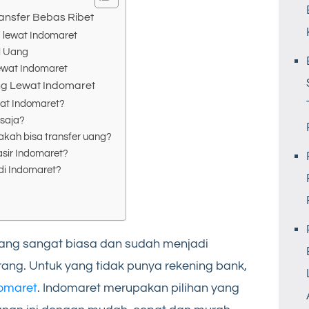
ansfer Bebas Ribet
 lewat Indomaret
l Uang
ewat Indomaret
ng Lewat Indomaret
at Indomaret?
 saja?
akah bisa transfer uang?
asir Indomaret?
di Indomaret?
yang sangat biasa dan sudah menjadi
ang. Untuk yang tidak punya rekening bank,
domaret
. Indomaret merupakan pilihan yang