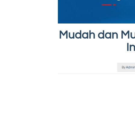
Mudah dan Mu
I
By
Admi