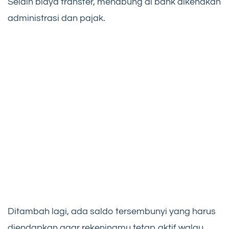
Selain biaya transfer, menabung di bank dikenakan
administrasi dan pajak.
Ditambah lagi, ada saldo tersembunyi yang harus
diendapkan agar rekeningmu tetap aktif walau