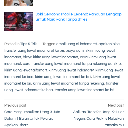
Joki Gendong Mobile Legend: Panduan Lengkap
untuk Naik Rank Tanpa Stres
Posted in
Tips & Trik
Tagged
ambil uang di indomaret
,
apakah bisa
transfer uang lewat indomaret ke bri
,
biaya admin kirim uang lewat
indomaret
,
biaya kirim uang lewat indomaret
,
cara kirim uang lewat
indomaret
,
cara transfer uang lewat indomaret tanpa rekening dan ktp
,
kirim uang lewat alfamart
,
kirim uang lewat indomaret
,
kirim uang lewat
indomaret ke bca
,
kirim uang lewat indomaret ke bni
,
kirim uang lewat
indomaret ke bri
,
kirim uang lewat indomaret tanpa rekening
,
transfer
uang lewat indomaret ke bca
,
transfer uang lewat indomaret ke bri
Post
Previous post
Next post
Cara Mengumpulkan Uang 3 Juta
Aplikasi Transfer Uang Ke Luar
navigation
Dalam 1 Bulan Untuk Pelajar;
Negeri, Cara Praktis Muluskan
Apakah Bisa?
Transaksimu