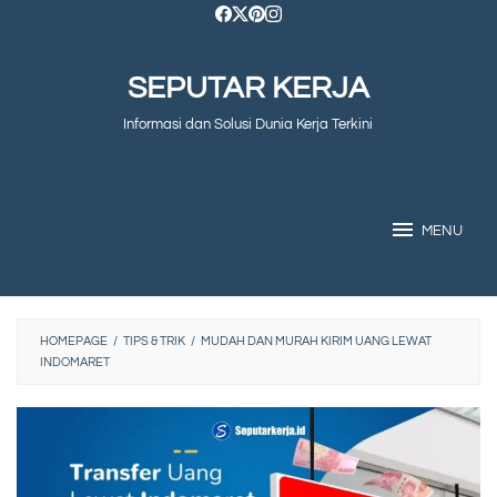
Skip
to
SEPUTAR KERJA
content
Informasi dan Solusi Dunia Kerja Terkini
MENU
HOMEPAGE
/
TIPS & TRIK
/
MUDAH DAN MURAH KIRIM UANG LEWAT
INDOMARET