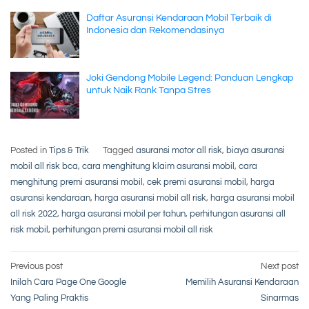
Daftar Asuransi Kendaraan Mobil Terbaik di
Indonesia dan Rekomendasinya
Joki Gendong Mobile Legend: Panduan Lengkap
untuk Naik Rank Tanpa Stres
Posted in
Tips & Trik
Tagged
asuransi motor all risk
,
biaya asuransi
mobil all risk bca
,
cara menghitung klaim asuransi mobil
,
cara
menghitung premi asuransi mobil
,
cek premi asuransi mobil
,
harga
asuransi kendaraan
,
harga asuransi mobil all risk
,
harga asuransi mobil
all risk 2022
,
harga asuransi mobil per tahun
,
perhitungan asuransi all
risk mobil
,
perhitungan premi asuransi mobil all risk
Post
Previous post
Next post
Inilah Cara Page One Google
Memilih Asuransi Kendaraan
navigation
Yang Paling Praktis
Sinarmas