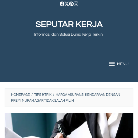
Skip
to
SEPUTAR KERJA
content
Informasi dan Solusi Dunia Kerja Terkini
MENU
HOMEPAGE
/
TIPS & TRIK
/
HARGA ASURANSI KENDARAAN DENGAN
PREMI MURAH AGAR TIDAK SALAH PILIH