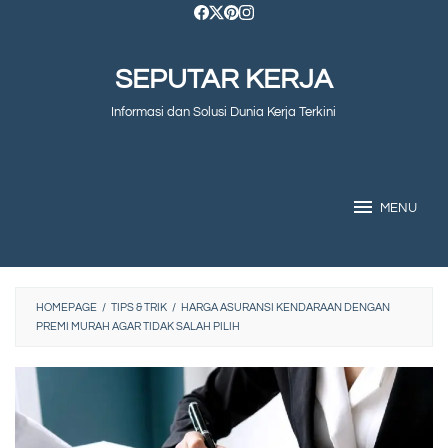
Skip
to
SEPUTAR KERJA
content
Informasi dan Solusi Dunia Kerja Terkini
MENU
HOMEPAGE
/
TIPS & TRIK
/
HARGA ASURANSI KENDARAAN DENGAN
PREMI MURAH AGAR TIDAK SALAH PILIH