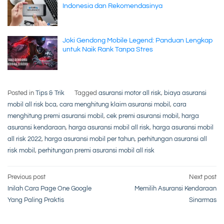
Indonesia dan Rekomendasinya
Joki Gendong Mobile Legend: Panduan Lengkap
untuk Naik Rank Tanpa Stres
Posted in
Tips & Trik
Tagged
asuransi motor all risk
,
biaya asuransi
mobil all risk bca
,
cara menghitung klaim asuransi mobil
,
cara
menghitung premi asuransi mobil
,
cek premi asuransi mobil
,
harga
asuransi kendaraan
,
harga asuransi mobil all risk
,
harga asuransi mobil
all risk 2022
,
harga asuransi mobil per tahun
,
perhitungan asuransi all
risk mobil
,
perhitungan premi asuransi mobil all risk
Post
Previous post
Next post
Inilah Cara Page One Google
Memilih Asuransi Kendaraan
navigation
Yang Paling Praktis
Sinarmas