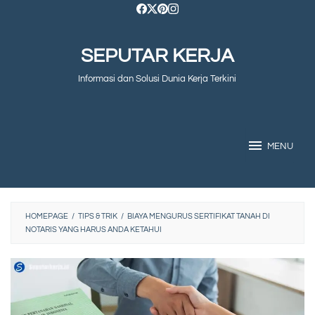
Skip
to
SEPUTAR KERJA
content
Informasi dan Solusi Dunia Kerja Terkini
MENU
HOMEPAGE
/
TIPS & TRIK
/
BIAYA MENGURUS SERTIFIKAT TANAH DI
NOTARIS YANG HARUS ANDA KETAHUI