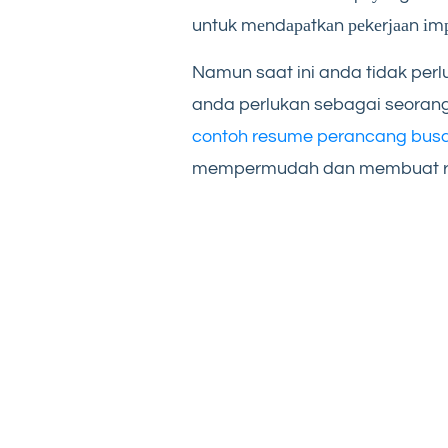
untuk mеndараtkаn реkеrјааn іm
Namun saat ini anda tidak pe
anda perlukan sebagai seoran
contoh resume perancang bus
mempermudah dan membuat res