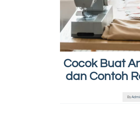
Cocok Buat Ana
dan Contoh R
By
Admi