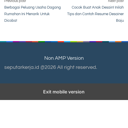
Post
Previous post
Next post
Berbagai Peluang Usaha Dagang
Cocok Buat Anak Desain! Inilah
navigation
Rumahan Ini Menarik Untuk
Tips dan Contoh Resume Desainer
Dicoba!
Baju
Non AMP Version
seputarkerja.id @2026 All right reserved.
Exit mobile version