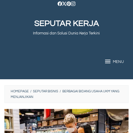
Skip
to
SEPUTAR KERJA
content
Informasi dan Solusi Dunia Kerja Terkini
MENU
HOMEPAGE
/
SEPUTAR BISNIS
/
BERBAGAI BIDANG USAHA UKM YANG
MENJANJIKAN