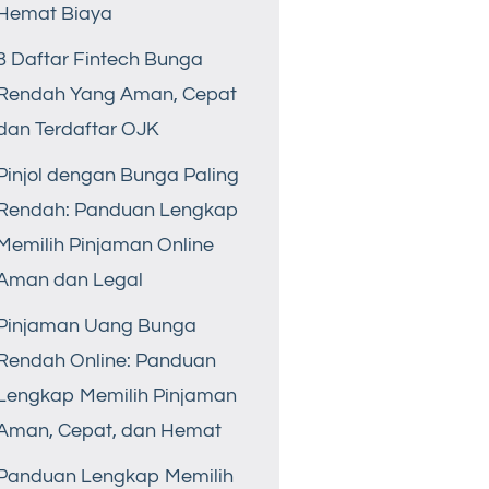
Hemat Biaya
8 Daftar Fintech Bunga
Rendah Yang Aman, Cepat
dan Terdaftar OJK
Pinjol dengan Bunga Paling
Rendah: Panduan Lengkap
Memilih Pinjaman Online
Aman dan Legal
Pinjaman Uang Bunga
Rendah Online: Panduan
Lengkap Memilih Pinjaman
Aman, Cepat, dan Hemat
Panduan Lengkap Memilih