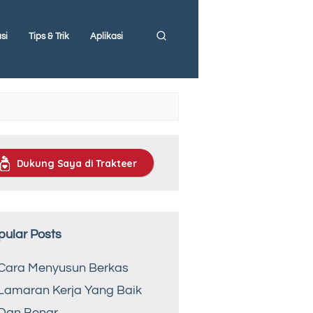
si
Tips & Trik
Aplikasi
Dukung Saya di Trakteer
pular Posts
Cara Menyusun Berkas
Lamaran Kerja Yang Baik
Dan Benar