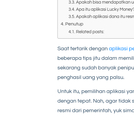
Apakah bisa mendapatkan ua
Apa itu aplikasi Lucky Money
Apakah aplikasi dana itu res
Penutup
Related posts:
Saat tertarik dengan
aplikasi p
beberapa tips jitu dalam memil
sekarang sudah banyak penipua
penghasil uang yang palsu.
Untuk itu, pemilihan aplikasi 
dengan tepat. Nah, agar tidak 
resmi dari pemerintah, yuk si