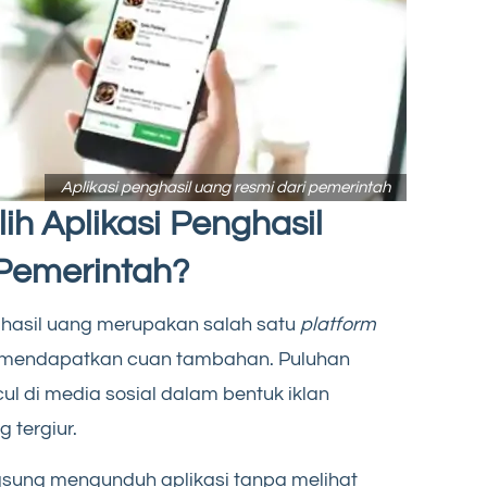
Aplikasi penghasil uang resmi dari pemerintah
h Aplikasi Penghasil
Pemerintah?
ghasil uang merupakan salah satu
platform
k mendapatkan cuan tambahan. Puluhan
ncul di media sosial dalam bentuk iklan
 tergiur.
gsung mengunduh aplikasi tanpa melihat