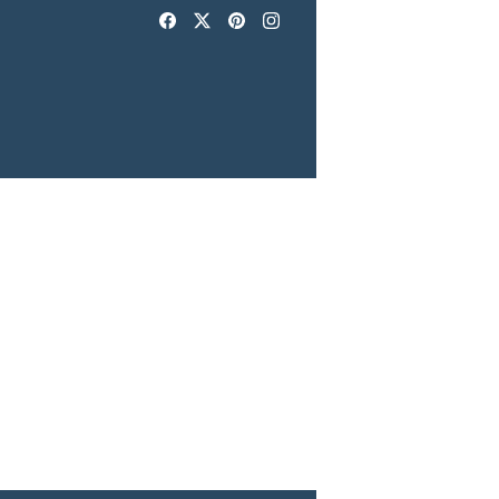
close