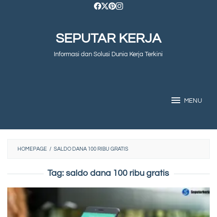
Skip
to
SEPUTAR KERJA
content
Informasi dan Solusi Dunia Kerja Terkini
MENU
HOMEPAGE
/
SALDO DANA 100 RIBU GRATIS
Tag:
saldo dana 100 ribu gratis