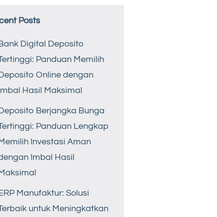
cent Posts
Bank Digital Deposito
Tertinggi: Panduan Memilih
Deposito Online dengan
Imbal Hasil Maksimal
Deposito Berjangka Bunga
Tertinggi: Panduan Lengkap
Memilih Investasi Aman
dengan Imbal Hasil
Maksimal
ERP Manufaktur: Solusi
Terbaik untuk Meningkatkan