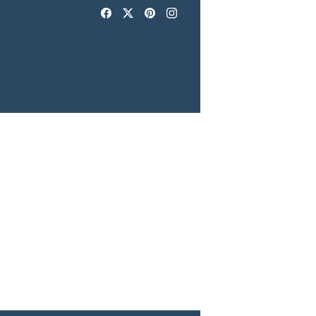
close