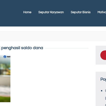
Home
Seputar Karyawan
Seputar Bisnis
Motiva
k penghasil saldo dana
Po