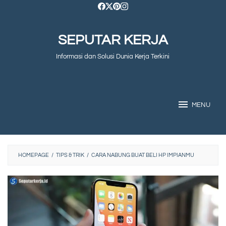
Skip
to
SEPUTAR KERJA
content
Informasi dan Solusi Dunia Kerja Terkini
MENU
HOMEPAGE
/
TIPS & TRIK
/
CARA NABUNG BUAT BELI HP IMPIANMU