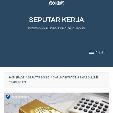
Skip
to
SEPUTAR KERJA
content
Informasi dan Solusi Dunia Kerja Terkini
MENU
HOMEPAGE
/
SEPUTAR BISNIS
/
7 APLIKASI TRADING EMAS ONLINE
TERPERCAYA