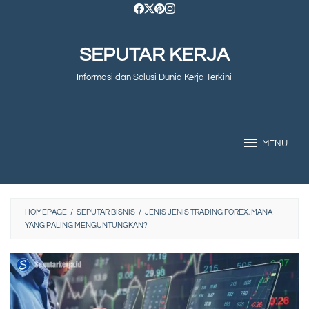
Skip
to
SEPUTAR KERJA
content
Informasi dan Solusi Dunia Kerja Terkini
MENU
HOMEPAGE
/
SEPUTAR BISNIS
/
JENIS JENIS TRADING FOREX, MANA
YANG PALING MENGUNTUNGKAN?