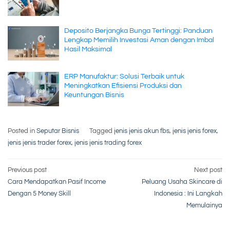
Deposito Berjangka Bunga Tertinggi: Panduan
Lengkap Memilih Investasi Aman dengan Imbal
Hasil Maksimal
ERP Manufaktur: Solusi Terbaik untuk
Meningkatkan Efisiensi Produksi dan
Keuntungan Bisnis
Posted in
Seputar Bisnis
Tagged
jenis jenis akun fbs
,
jenis jenis forex
,
jenis jenis trader forex
,
jenis jenis trading forex
Post
Previous post
Next post
Cara Mendapatkan Pasif Income
Peluang Usaha Skincare di
navigation
Dengan 5 Money Skill
Indonesia : Ini Langkah
Memulainya