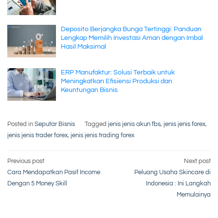
Deposito Berjangka Bunga Tertinggi: Panduan
Lengkap Memilih Investasi Aman dengan Imbal
Hasil Maksimal
ERP Manufaktur: Solusi Terbaik untuk
Meningkatkan Efisiensi Produksi dan
Keuntungan Bisnis
Posted in
Seputar Bisnis
Tagged
jenis jenis akun fbs
,
jenis jenis forex
,
jenis jenis trader forex
,
jenis jenis trading forex
Post
Previous post
Next post
Cara Mendapatkan Pasif Income
Peluang Usaha Skincare di
navigation
Dengan 5 Money Skill
Indonesia : Ini Langkah
Memulainya