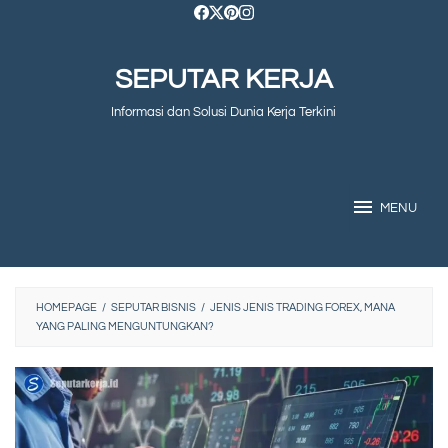
Skip
to
SEPUTAR KERJA
content
Informasi dan Solusi Dunia Kerja Terkini
MENU
HOMEPAGE
/
SEPUTAR BISNIS
/
JENIS JENIS TRADING FOREX, MANA
YANG PALING MENGUNTUNGKAN?