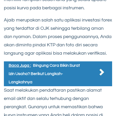
posisi kurva pada berbagai instrumen.
Ajaib merupakan salah satu aplikasi investasi forex
yang terdaftar di OJK sehingga terbilang aman
dan nyaman. Dalam proses penggunaannya, Anda
akan diminta pindai KTP dan foto diri secara
langsung agar aplikasi bisa melakukan verifikasi.
Baca Juga :
Bingung Cara Bikin Surat
Izin Usaha? Berikut Langkah-
Langkahnya
Saat melakukan pendaftaran pastikan alamat
email aktif dan selalu terhubung dengan
perangkat. Gunanya untuk memastikan bahwa
kurva instrumen yang Anda beli dalam posisi di