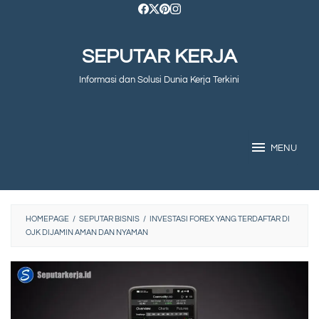
Skip
to
SEPUTAR KERJA
content
Informasi dan Solusi Dunia Kerja Terkini
MENU
HOMEPAGE
/
SEPUTAR BISNIS
/
INVESTASI FOREX YANG TERDAFTAR DI
OJK DIJAMIN AMAN DAN NYAMAN