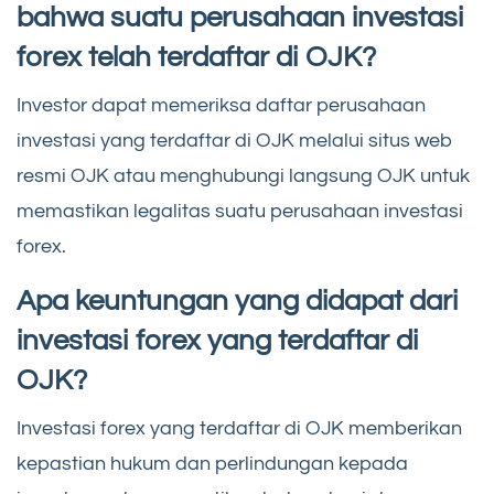
bahwa suatu perusahaan investasi
forex telah terdaftar di OJK?
Investor dapat memeriksa daftar perusahaan
investasi yang terdaftar di OJK melalui situs web
resmi OJK atau menghubungi langsung OJK untuk
memastikan legalitas suatu perusahaan investasi
forex.
Apa keuntungan yang didapat dari
investasi forex yang terdaftar di
OJK?
Investasi forex yang terdaftar di OJK memberikan
kepastian hukum dan perlindungan kepada