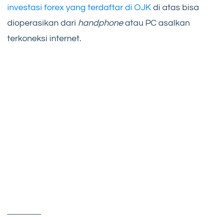
investasi forex yang terdaftar di OJK
di atas bisa
dioperasikan dari
handphone
atau PC asalkan
terkoneksi internet.