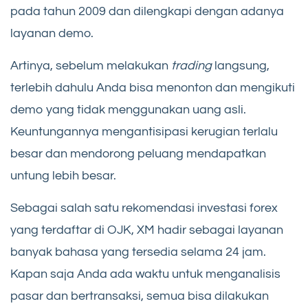
pada tahun 2009 dan dilengkapi dengan adanya
layanan demo.
Artinya, sebelum melakukan
trading
langsung,
terlebih dahulu Anda bisa menonton dan mengikuti
demo yang tidak menggunakan uang asli.
Keuntungannya mengantisipasi kerugian terlalu
besar dan mendorong peluang mendapatkan
untung lebih besar.
Sebagai salah satu rekomendasi investasi forex
yang terdaftar di OJK, XM hadir sebagai layanan
banyak bahasa yang tersedia selama 24 jam.
Kapan saja Anda ada waktu untuk menganalisis
pasar dan bertransaksi, semua bisa dilakukan