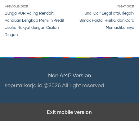
Post
Previous post
Next post
Bunga KUR Paling Rendah:
Tunai Cair Legal atau Ilegal?
navigation
Panduan Lengkap Memilih Kredit
Simak Fakta, Risiko, dan Cara
Usaha Rakyat dengan Cicilan
Memastikannya
Ringan
Non AMP Version
seputarkerja.id @2026 All right reserved.
Exit mobile version