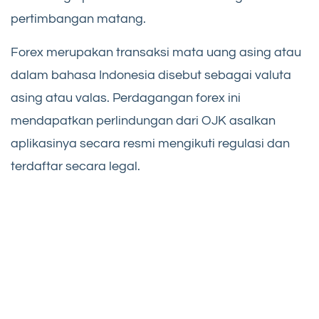
pertimbangan matang.
Forex merupakan transaksi mata uang asing atau
dalam bahasa Indonesia disebut sebagai valuta
asing atau valas. Perdagangan forex ini
mendapatkan perlindungan dari OJK asalkan
aplikasinya secara resmi mengikuti regulasi dan
terdaftar secara legal.