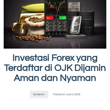
Investasi Forex yang
Terdaftar di OJK Dijamin
Aman dan Nyaman
By
Admin
Posted on
June 4, 2026