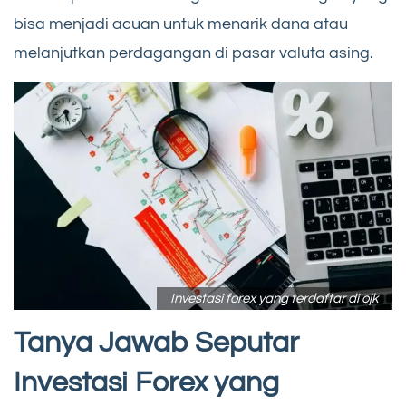
bisa menjadi acuan untuk menarik dana atau
melanjutkan perdagangan di pasar valuta asing.
Investasi forex yang terdaftar di ojk
Tanya Jawab Seputar
Investasi Forex yang