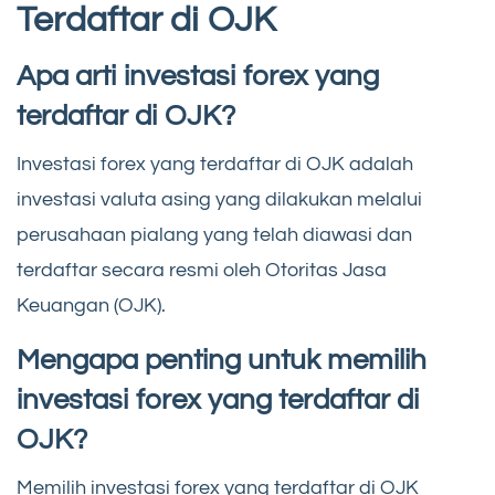
Terdaftar di OJK
Apa arti investasi forex yang
terdaftar di OJK?
Investasi forex yang terdaftar di OJK adalah
investasi valuta asing yang dilakukan melalui
perusahaan pialang yang telah diawasi dan
terdaftar secara resmi oleh Otoritas Jasa
Keuangan (OJK).
Mengapa penting untuk memilih
investasi forex yang terdaftar di
OJK?
Memilih investasi forex yang terdaftar di OJK