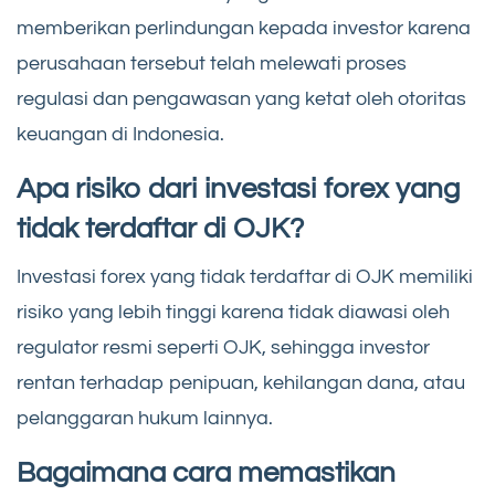
memberikan perlindungan kepada investor karena
perusahaan tersebut telah melewati proses
regulasi dan pengawasan yang ketat oleh otoritas
keuangan di Indonesia.
Apa risiko dari investasi forex yang
tidak terdaftar di OJK?
Investasi forex yang tidak terdaftar di OJK memiliki
risiko yang lebih tinggi karena tidak diawasi oleh
regulator resmi seperti OJK, sehingga investor
rentan terhadap penipuan, kehilangan dana, atau
pelanggaran hukum lainnya.
Bagaimana cara memastikan