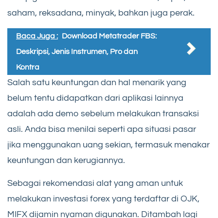
saham, reksadana, minyak, bahkan juga perak.
Baca Juga :
Download Metatrader FBS:
Deskripsi, Jenis Instrumen, Pro dan
Kontra
Salah satu keuntungan dan hal menarik yang
belum tentu didapatkan dari aplikasi lainnya
adalah ada demo sebelum melakukan transaksi
asli. Anda bisa menilai seperti apa situasi pasar
jika menggunakan uang sekian, termasuk menakar
keuntungan dan kerugiannya.
Sebagai rekomendasi alat yang aman untuk
melakukan investasi forex yang terdaftar di OJK,
MIFX dijamin nyaman digunakan. Ditambah lagi