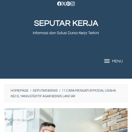
Skip
to
SEPUTAR KERJA
content
Informasi dan Solusi Dunia Kerja Terkini
MENU
HOMEPAGE
/
SEPUTAR BISNIS
/
11 CARA MENGATUR MODAL USAHA
KECIL YANG EFEKTIF AGAR BISNIS LANCAR