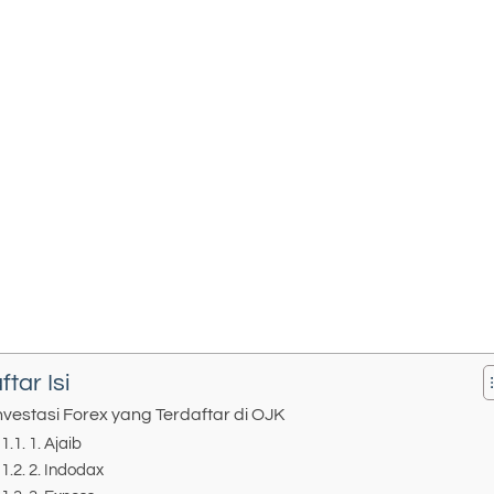
ftar Isi
nvestasi Forex yang Terdaftar di OJK
1. Ajaib
2. Indodax