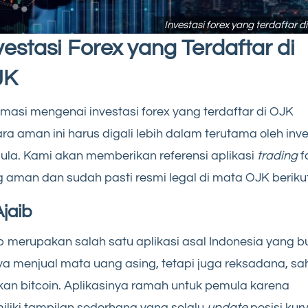
Investasi forex yang terdaftar di
vestasi Forex yang Terdaftar di
JK
rmasi mengenai investasi forex yang terdaftar di OJK
ra aman ini harus digali lebih dalam terutama oleh inve
la. Kami akan memberikan referensi aplikasi
trading
f
 aman dan sudah pasti resmi legal di mata OJK berikut
Ajaib
b merupakan salah satu aplikasi asal Indonesia yang 
a menjual mata uang asing, tetapi juga reksadana, s
an bitcoin. Aplikasinya ramah untuk pemula karena
liki tampilan sederhana yang selalu
update
posisi kur