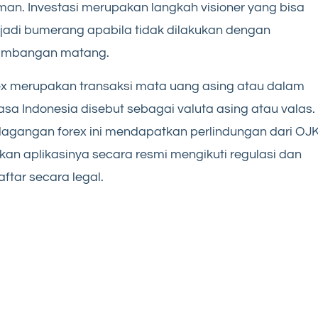
an. Investasi merupakan langkah visioner yang bisa
adi bumerang apabila tidak dilakukan dengan
timbangan matang.
x merupakan transaksi mata uang asing atau dalam
sa Indonesia disebut sebagai valuta asing atau valas.
agangan forex ini mendapatkan perlindungan dari OJ
kan aplikasinya secara resmi mengikuti regulasi dan
aftar secara legal.