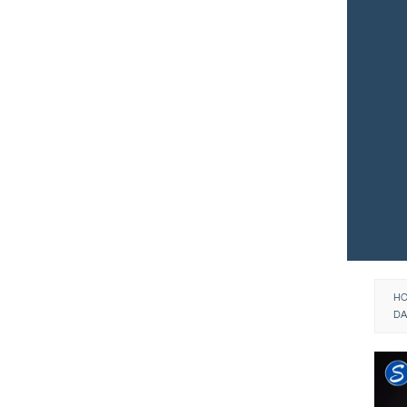
Skip
to
content
H
DA