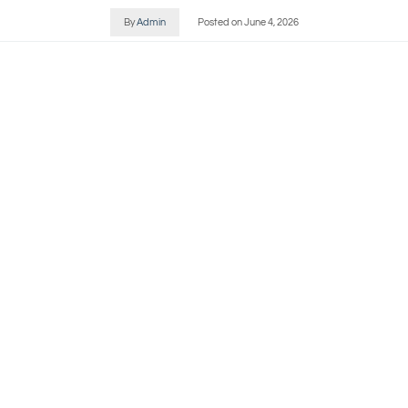
By
Admin
Posted on
June 4, 2026