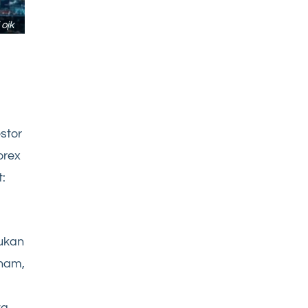
 ojk
stor
orex
:
bukan
aham,
va