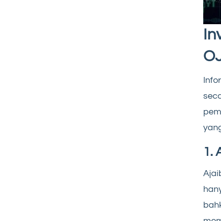
In
O
Info
seca
pemu
yang
1. 
Ajai
hany
bahk
memi