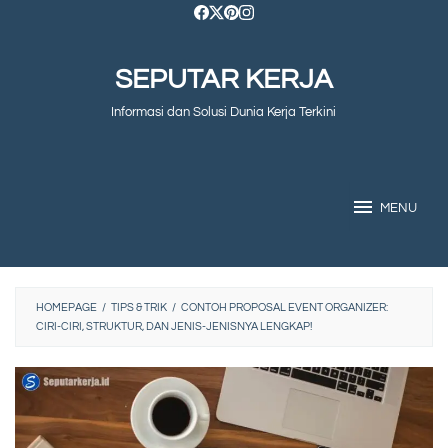
Skip
to
SEPUTAR KERJA
content
Informasi dan Solusi Dunia Kerja Terkini
MENU
HOMEPAGE
/
TIPS & TRIK
/
CONTOH PROPOSAL EVENT ORGANIZER:
CIRI-CIRI, STRUKTUR, DAN JENIS-JENISNYA LENGKAP!