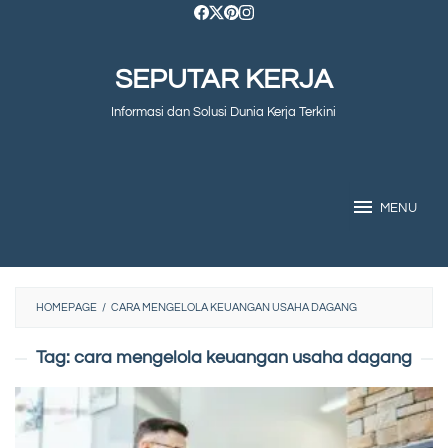
Skip
to
SEPUTAR KERJA
content
Informasi dan Solusi Dunia Kerja Terkini
MENU
HOMEPAGE
/
CARA MENGELOLA KEUANGAN USAHA DAGANG
Tag:
cara mengelola keuangan usaha dagang