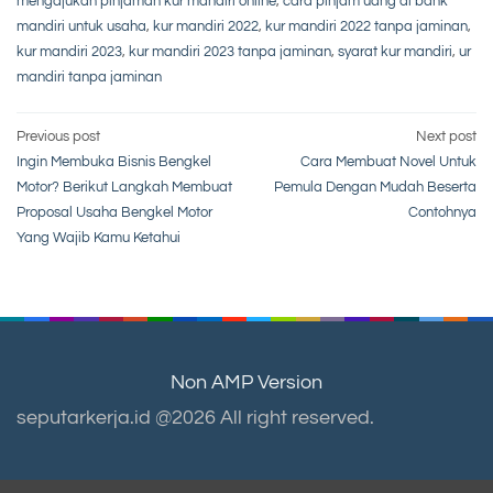
mengajukan pinjaman kur mandiri online
,
cara pinjam uang di bank
mandiri untuk usaha
,
kur mandiri 2022
,
kur mandiri 2022 tanpa jaminan
,
kur mandiri 2023
,
kur mandiri 2023 tanpa jaminan
,
syarat kur mandiri
,
ur
mandiri tanpa jaminan
Post
Previous post
Next post
Ingin Membuka Bisnis Bengkel
Cara Membuat Novel Untuk
navigation
Motor? Berikut Langkah Membuat
Pemula Dengan Mudah Beserta
Proposal Usaha Bengkel Motor
Contohnya
Yang Wajib Kamu Ketahui
Non AMP Version
seputarkerja.id @2026 All right reserved.