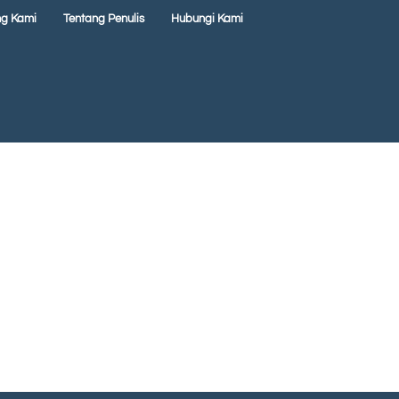
ng Kami
Tentang Penulis
Hubungi Kami