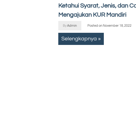
Ketahui Syarat, Jenis, dan C
Mengajukan KUR Mandiri
By
Admin
Posted on
November 18, 2022
Selengkapnya »