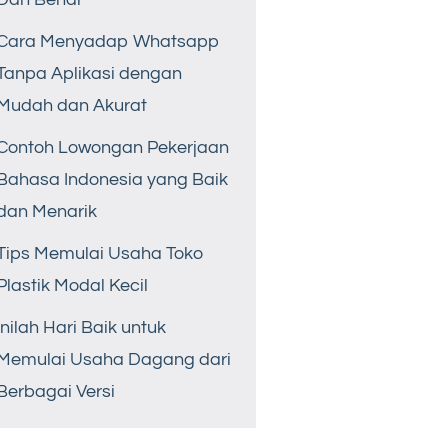
Cara Menyadap Whatsapp
Tanpa Aplikasi dengan
Mudah dan Akurat
Contoh Lowongan Pekerjaan
Bahasa Indonesia yang Baik
dan Menarik
Tips Memulai Usaha Toko
Plastik Modal Kecil
Inilah Hari Baik untuk
Memulai Usaha Dagang dari
Berbagai Versi