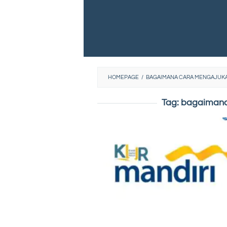
HOMEPAGE
/
BAGAIMANA CARA MENGAJUKA
Tag:
bagaimana