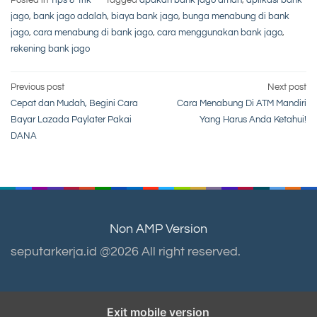
Posted in
Tips & Trik
Tagged
apakah bank jago aman
,
aplikasi bank
jago
,
bank jago adalah
,
biaya bank jago
,
bunga menabung di bank
jago
,
cara menabung di bank jago
,
cara menggunakan bank jago
,
rekening bank jago
Post
Previous post
Next post
Cepat dan Mudah, Begini Cara
Cara Menabung Di ATM Mandiri
navigation
Bayar Lazada Paylater Pakai
Yang Harus Anda Ketahui!
DANA
Non AMP Version
seputarkerja.id @2026 All right reserved.
Exit mobile version