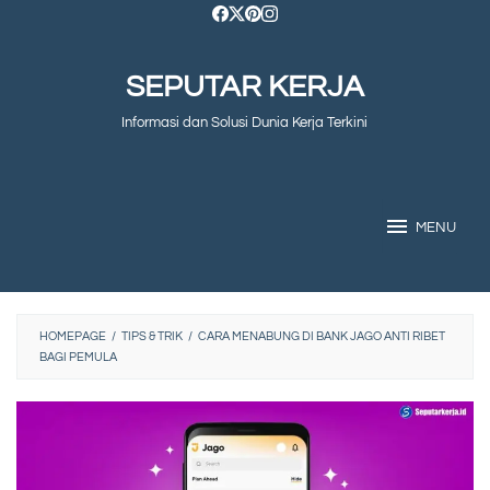
Skip
to
SEPUTAR KERJA
content
Informasi dan Solusi Dunia Kerja Terkini
MENU
HOMEPAGE
/
TIPS & TRIK
/
CARA MENABUNG DI BANK JAGO ANTI RIBET
BAGI PEMULA