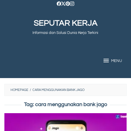
Skip
to
SEPUTAR KERJA
content
Informasi dan Solusi Dunia Kerja Terkini
MENU
HOMEPAGE
/
CARA MENGGUNAKAN BANK JAGO
Tag:
cara menggunakan bank jago