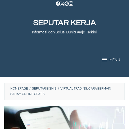
Skip
to
SEPUTAR KERJA
content
Informasi dan Solusi Dunia Kerja Terkini
MENU
HOMEPAGE
/
SEPUTAR BISNIS
/
VIRTUAL TRADING, CARA BERMAIN
SAHAM ONLINE GRATIS