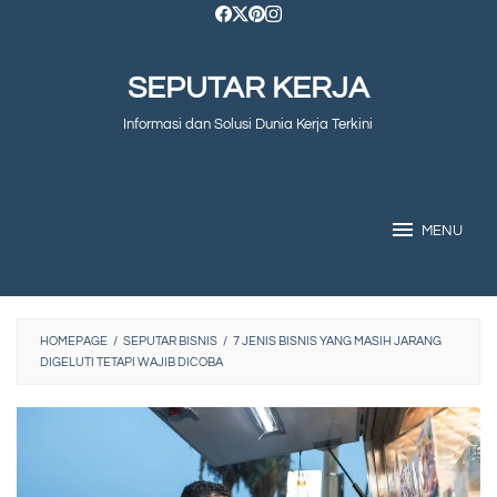
Skip
to
SEPUTAR KERJA
content
Informasi dan Solusi Dunia Kerja Terkini
MENU
HOMEPAGE
/
SEPUTAR BISNIS
/
7 JENIS BISNIS YANG MASIH JARANG
DIGELUTI TETAPI WAJIB DICOBA