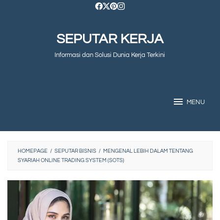
Skip
to
SEPUTAR KERJA
content
Informasi dan Solusi Dunia Kerja Terkini
MENU
HOMEPAGE
/
SEPUTAR BISNIS
/
MENGENAL LEBIH DALAM TENTANG
SYARIAH ONLINE TRADING SYSTEM (SOTS)