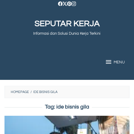
Skip
to
SEPUTAR KERJA
content
Informasi dan Solusi Dunia Kerja Terkini
MENU
HOMEPAGE
/
IDE BISNIS GILA
Tag:
ide bisnis gila