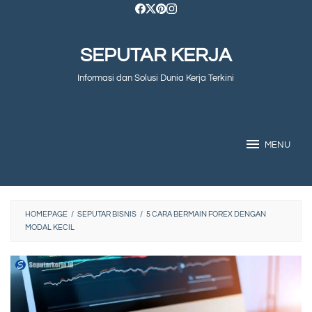
Skip
to
SEPUTAR KERJA
content
Informasi dan Solusi Dunia Kerja Terkini
MENU
HOMEPAGE
/
SEPUTAR BISNIS
/
5 CARA BERMAIN FOREX DENGAN
MODAL KECIL