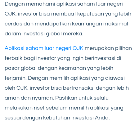
Dengan memahami aplikasi saham luar negeri
OJK, investor bisa membuat keputusan yang lebih
cerdas dan mendapatkan keuntungan maksimal
dalam investasi global mereka.
Aplikasi saham luar negeri OJK
merupakan pilihan
terbaik bagi investor yang ingin berinvestasi di
pasar global dengan keamanan yang lebih
terjamin. Dengan memilih aplikasi yang diawasi
oleh OJK, investor bisa bertransaksi dengan lebih
aman dan nyaman. Pastikan untuk selalu
melakukan riset sebelum memilih aplikasi yang
sesuai dengan kebutuhan investasi Anda.