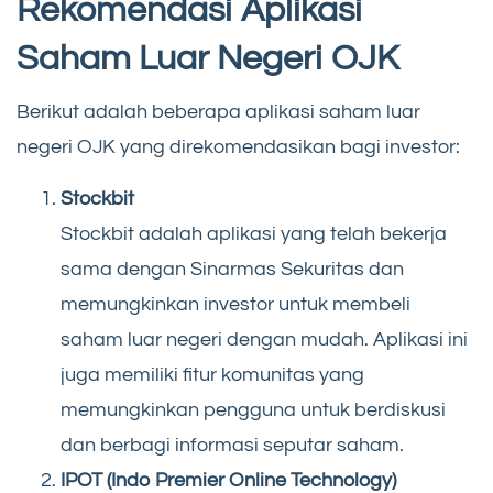
Rekomendasi Aplikasi
Saham Luar Negeri OJK
Berikut adalah beberapa aplikasi saham luar
negeri OJK yang direkomendasikan bagi investor:
Stockbit
Stockbit adalah aplikasi yang telah bekerja
sama dengan Sinarmas Sekuritas dan
memungkinkan investor untuk membeli
saham luar negeri dengan mudah. Aplikasi ini
juga memiliki fitur komunitas yang
memungkinkan pengguna untuk berdiskusi
dan berbagi informasi seputar saham.
IPOT (Indo Premier Online Technology)