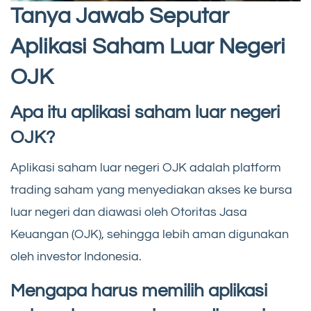
Tanya Jawab Seputar
Aplikasi Saham Luar Negeri
OJK
Apa itu aplikasi saham luar negeri
OJK?
Aplikasi saham luar negeri OJK adalah platform
trading saham yang menyediakan akses ke bursa
luar negeri dan diawasi oleh Otoritas Jasa
Keuangan (OJK), sehingga lebih aman digunakan
oleh investor Indonesia.
Mengapa harus memilih aplikasi