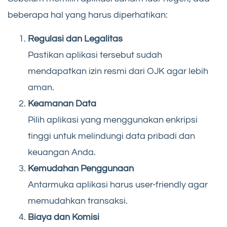
beberapa hal yang harus diperhatikan:
Regulasi dan Legalitas
Pastikan aplikasi tersebut sudah
mendapatkan izin resmi dari OJK agar lebih
aman.
Keamanan Data
Pilih aplikasi yang menggunakan enkripsi
tinggi untuk melindungi data pribadi dan
keuangan Anda.
Kemudahan Penggunaan
Antarmuka aplikasi harus user-friendly agar
memudahkan transaksi.
Biaya dan Komisi