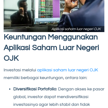
Aplikasi saham luar negeri OJK
Keuntungan Menggunakan
Aplikasi Saham Luar Negeri
OJK
Investasi melalui
aplikasi saham luar negeri OJK
memiliki berbagai keuntungan, antara lain:
Diversifikasi Portofolio
: Dengan akses ke pasar
global, investor dapat mendiversifikasi
investasinya agar lebih stabil dan tidak