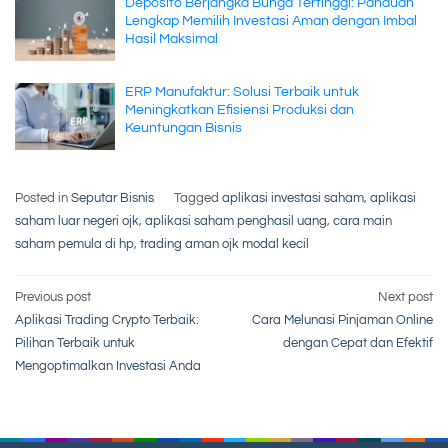
Deposito Berjangka Bunga Tertinggi: Panduan
Lengkap Memilih Investasi Aman dengan Imbal
Hasil Maksimal
ERP Manufaktur: Solusi Terbaik untuk
Meningkatkan Efisiensi Produksi dan
Keuntungan Bisnis
Posted in
Seputar Bisnis
Tagged
aplikasi investasi saham
,
aplikasi
saham luar negeri ojk
,
aplikasi saham penghasil uang
,
cara main
saham pemula di hp
,
trading aman ojk modal kecil
Post
Previous post
Next post
Aplikasi Trading Crypto Terbaik:
Cara Melunasi Pinjaman Online
navigation
Pilihan Terbaik untuk
dengan Cepat dan Efektif
Mengoptimalkan Investasi Anda