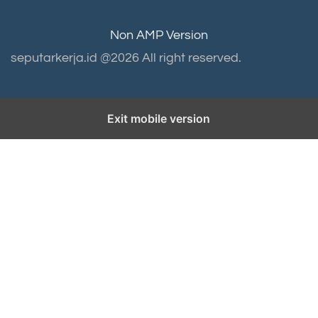
Non AMP Version
seputarkerja.id @2026 All right reserved.
Exit mobile version