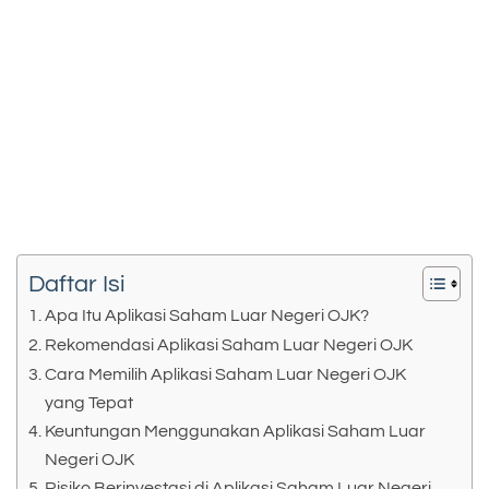
Daftar Isi
Apa Itu Aplikasi Saham Luar Negeri OJK?
Rekomendasi Aplikasi Saham Luar Negeri OJK
Cara Memilih Aplikasi Saham Luar Negeri OJK
yang Tepat
Keuntungan Menggunakan Aplikasi Saham Luar
Negeri OJK
Risiko Berinvestasi di Aplikasi Saham Luar Negeri