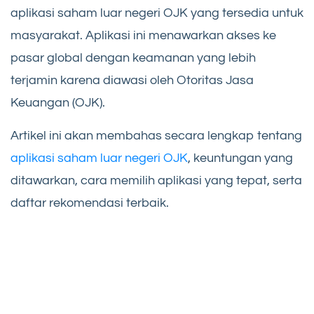
aplikasi saham luar negeri OJK yang tersedia untuk
masyarakat. Aplikasi ini menawarkan akses ke
pasar global dengan keamanan yang lebih
terjamin karena diawasi oleh Otoritas Jasa
Keuangan (OJK).
Artikel ini akan membahas secara lengkap tentang
aplikasi saham luar negeri OJK
, keuntungan yang
ditawarkan, cara memilih aplikasi yang tepat, serta
daftar rekomendasi terbaik.