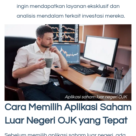
ingin mendapatkan layanan eksklusif dan
analisis mendalam terkait investasi mereka.
Aplikasi saham luar negeri OJK
Cara Memilih Aplikasi Saham
Luar Negeri OJK yang Tepat
Sebelum memilih aplikasi saham luar negeri, ada