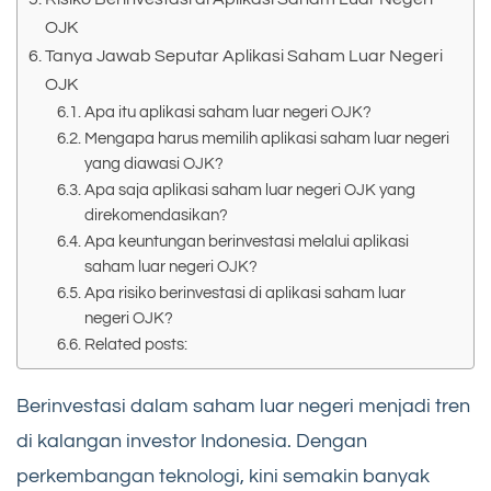
OJK
Tanya Jawab Seputar Aplikasi Saham Luar Negeri
OJK
Apa itu aplikasi saham luar negeri OJK?
Mengapa harus memilih aplikasi saham luar negeri
yang diawasi OJK?
Apa saja aplikasi saham luar negeri OJK yang
direkomendasikan?
Apa keuntungan berinvestasi melalui aplikasi
saham luar negeri OJK?
Apa risiko berinvestasi di aplikasi saham luar
negeri OJK?
Related posts:
Berinvestasi dalam saham luar negeri menjadi tren
di kalangan investor Indonesia. Dengan
perkembangan teknologi, kini semakin banyak