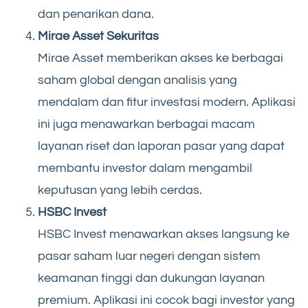
dan penarikan dana.
Mirae Asset Sekuritas
Mirae Asset memberikan akses ke berbagai
saham global dengan analisis yang
mendalam dan fitur investasi modern. Aplikasi
ini juga menawarkan berbagai macam
layanan riset dan laporan pasar yang dapat
membantu investor dalam mengambil
keputusan yang lebih cerdas.
HSBC Invest
HSBC Invest menawarkan akses langsung ke
pasar saham luar negeri dengan sistem
keamanan tinggi dan dukungan layanan
premium. Aplikasi ini cocok bagi investor yang