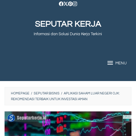
Skip
to
SEPUTAR KERJA
content
Informasi dan Solusi Dunia Kerja Terkini
MENU
HOMEPAGE
/
SEPUTAR BISNIS
/
APLIKASI SAHAM LUAR NEGERI OJK:
REKOMENDASI TERBAIK UNTUK INVESTASI AMAN