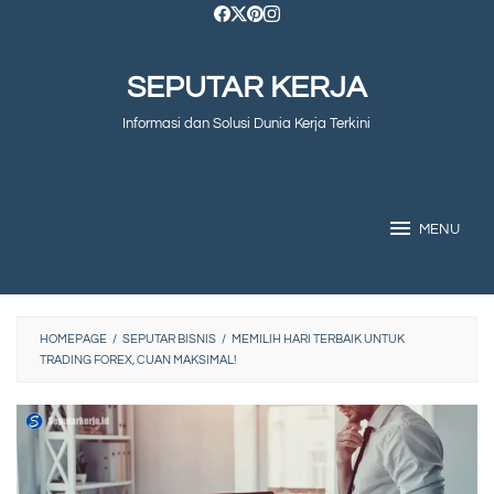
Skip
to
SEPUTAR KERJA
content
Informasi dan Solusi Dunia Kerja Terkini
MENU
HOMEPAGE
/
SEPUTAR BISNIS
/
MEMILIH HARI TERBAIK UNTUK
TRADING FOREX, CUAN MAKSIMAL!