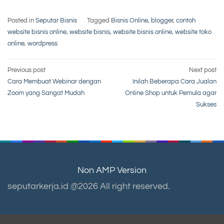
Posted in
Seputar Bisnis
Tagged
Bisnis Online
,
blogger
,
contoh
website bisnis online
,
website bisnis
,
website bisnis online
,
website toko
online
,
wordpress
Post
Previous post
Next post
Cara Membuat Webinar dengan
Inilah Beberapa Cara Jualan
navigation
Zoom yang Sangat Mudah
Online Shop untuk Pemula agar
Sukses
Non AMP Version
seputarkerja.id @2026 All right reserved.