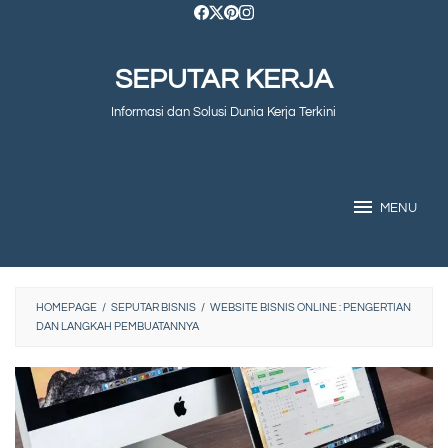
Skip
to
SEPUTAR KERJA
content
Informasi dan Solusi Dunia Kerja Terkini
MENU
HOMEPAGE
/
SEPUTAR BISNIS
/
WEBSITE BISNIS ONLINE : PENGERTIAN
DAN LANGKAH PEMBUATANNYA