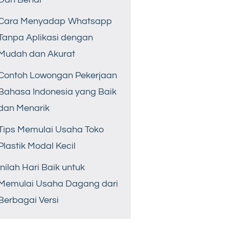
Cara Menyadap Whatsapp
Tanpa Aplikasi dengan
Mudah dan Akurat
Contoh Lowongan Pekerjaan
Bahasa Indonesia yang Baik
dan Menarik
Tips Memulai Usaha Toko
Plastik Modal Kecil
Inilah Hari Baik untuk
Memulai Usaha Dagang dari
Berbagai Versi