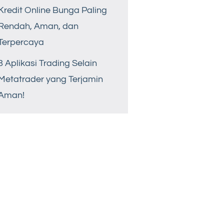
Kredit Online Bunga Paling
Rendah, Aman, dan
Terpercaya
8 Aplikasi Trading Selain
Metatrader yang Terjamin
Aman!