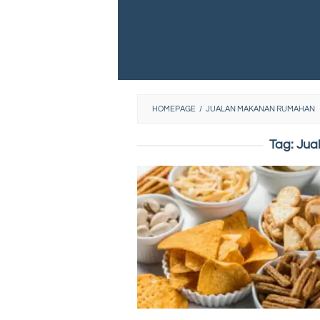
HOMEPAGE
/
JUALAN MAKANAN RUMAHAN
Tag:
Jua