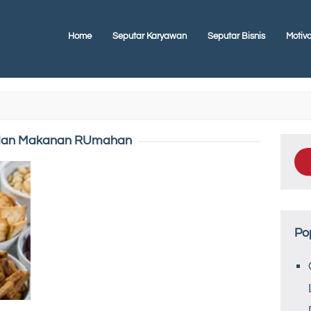
Home
Seputar Karyawan
Seputar Bisnis
Motiva
lan Makanan RUmahan
Po