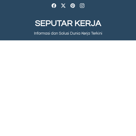
Skip
to
SEPUTAR KERJA
content
Informasi dan Solusi Dunia Kerja Terkini