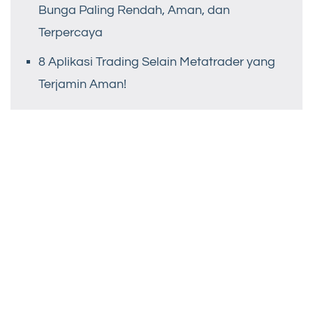
Bunga Paling Rendah, Aman, dan
Terpercaya
8 Aplikasi Trading Selain Metatrader yang
Terjamin Aman!