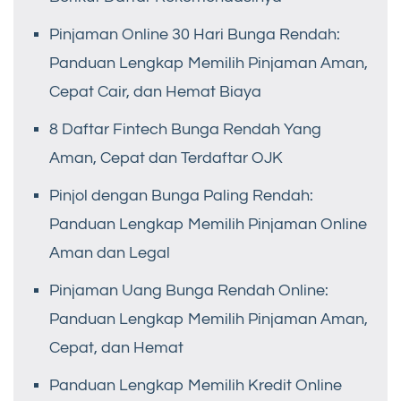
Pinjaman Online 30 Hari Bunga Rendah:
Panduan Lengkap Memilih Pinjaman Aman,
Cepat Cair, dan Hemat Biaya
8 Daftar Fintech Bunga Rendah Yang
Aman, Cepat dan Terdaftar OJK
Pinjol dengan Bunga Paling Rendah:
Panduan Lengkap Memilih Pinjaman Online
Aman dan Legal
Pinjaman Uang Bunga Rendah Online:
Panduan Lengkap Memilih Pinjaman Aman,
Cepat, dan Hemat
Panduan Lengkap Memilih Kredit Online