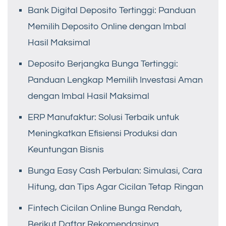
Bank Digital Deposito Tertinggi: Panduan
Memilih Deposito Online dengan Imbal
Hasil Maksimal
Deposito Berjangka Bunga Tertinggi:
Panduan Lengkap Memilih Investasi Aman
dengan Imbal Hasil Maksimal
ERP Manufaktur: Solusi Terbaik untuk
Meningkatkan Efisiensi Produksi dan
Keuntungan Bisnis
Bunga Easy Cash Perbulan: Simulasi, Cara
Hitung, dan Tips Agar Cicilan Tetap Ringan
Fintech Cicilan Online Bunga Rendah,
Berikut Daftar Rekomendasinya