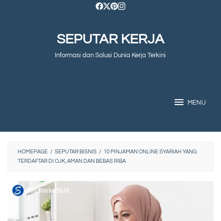
Skip
to
SEPUTAR KERJA
content
Informasi dan Solusi Dunia Kerja Terkini
MENU
HOMEPAGE
/
SEPUTAR BISNIS
/
10 PINJAMAN ONLINE SYARIAH YANG
TERDAFTAR DI OJK, AMAN DAN BEBAS RIBA