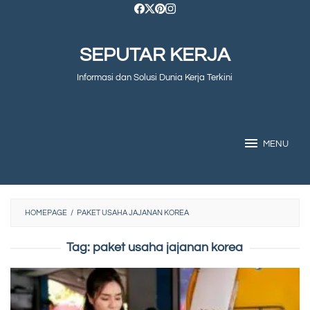
Skip
to
SEPUTAR KERJA
content
Informasi dan Solusi Dunia Kerja Terkini
MENU
HOMEPAGE
/
PAKET USAHA JAJANAN KOREA
Tag:
paket usaha jajanan korea