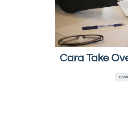
Cara Take Ov
By
Ad