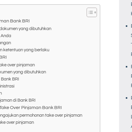
aman Bank BRI
dokumen yang dibutuhkan
g Anda
angan
n ketentuan yang berlaku
BRI
ake over pinjaman
kumen yang dibutuhkan
i Bank BRI
nistrasi
n
njaman di Bank BRI
 Take Over Pinjaman Bank BRI
mengajukan permohonan take over pinjaman
take over pinjaman