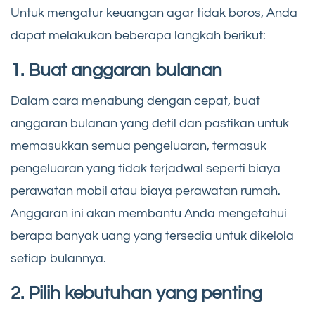
Untuk mengatur keuangan agar tidak boros, Anda
dapat melakukan beberapa langkah berikut:
1. Buat anggaran bulanan
Dalam cara menabung dengan cepat, buat
anggaran bulanan yang detil dan pastikan untuk
memasukkan semua pengeluaran, termasuk
pengeluaran yang tidak terjadwal seperti biaya
perawatan mobil atau biaya perawatan rumah.
Anggaran ini akan membantu Anda mengetahui
berapa banyak uang yang tersedia untuk dikelola
setiap bulannya.
2. Pilih kebutuhan yang penting