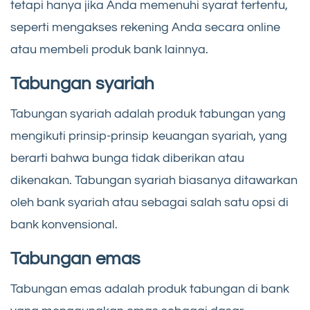
tetapi hanya jika Anda memenuhi syarat tertentu,
seperti mengakses rekening Anda secara online
atau membeli produk bank lainnya.
Tabungan syariah
Tabungan syariah adalah produk tabungan yang
mengikuti prinsip-prinsip keuangan syariah, yang
berarti bahwa bunga tidak diberikan atau
dikenakan. Tabungan syariah biasanya ditawarkan
oleh bank syariah atau sebagai salah satu opsi di
bank konvensional.
Tabungan emas
Tabungan emas adalah produk tabungan di bank