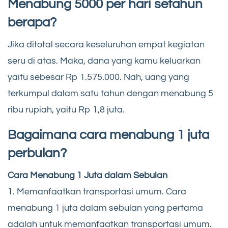
Menabung 5000 per hari setahun
berapa?
Jika ditotal secara keseluruhan empat kegiatan
seru di atas. Maka, dana yang kamu keluarkan
yaitu sebesar Rp 1.575.000. Nah, uang yang
terkumpul dalam satu tahun dengan menabung 5
ribu rupiah, yaitu Rp 1,8 juta.
Bagaimana cara menabung 1 juta
perbulan?
Cara Menabung 1 Juta dalam Sebulan
1. Memanfaatkan transportasi umum. Cara
menabung 1 juta dalam sebulan yang pertama
adalah untuk memanfaatkan transportasi umum.