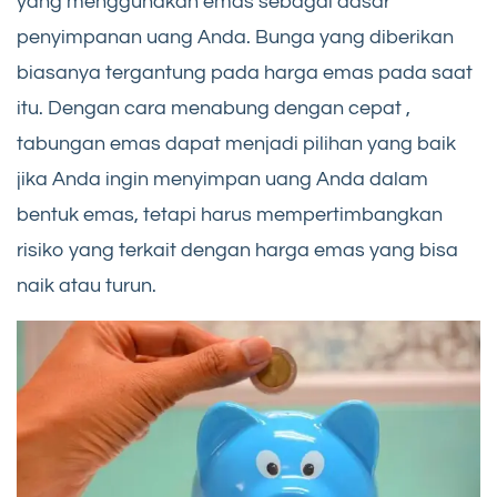
yang menggunakan emas sebagai dasar
penyimpanan uang Anda. Bunga yang diberikan
biasanya tergantung pada harga emas pada saat
itu. Dengan cara menabung dengan cepat ,
tabungan emas dapat menjadi pilihan yang baik
jika Anda ingin menyimpan uang Anda dalam
bentuk emas, tetapi harus mempertimbangkan
risiko yang terkait dengan harga emas yang bisa
naik atau turun.