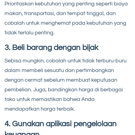
Prioritaskan kebutuhan yang penting seperti biaya
makan, transportasi, dan tempat tinggal, dan
cobalah untuk menghemat pada kebutuhan yang
tidak terlalu penting.
3. Beli barang dengan bijak
Sebisa mungkin, cobalah untuk tidak terburu-buru
dalam membeli sesuatu dan pertimbangkan
dengan cermat sebelum membuat keputusan
pembelian. Juga, bandingkan harga di berbagai
toko untuk memastikan bahwa Anda
mendapatkan harga terbaik.
4. Gunakan aplikasi pengelolaan
keuangan