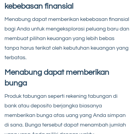
kebebasan finansial
Menabung dapat memberikan kebebasan finansial
bagi Anda untuk mengeksplorasi peluang baru dan
membuat pilihan keuangan yang lebih bebas
tanpa harus terikat oleh kebutuhan keuangan yang
terbatas.
Menabung dapat memberikan
bunga
Produk tabungan seperti rekening tabungan di
bank atau deposito berjangka biasanya
memberikan bunga atas uang yang Anda simpan
di sana. Bunga tersebut dapat menambah jumlah