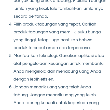
banyak uang untuk ditabung. Mulailah dengan
jumlah yang kecil, lalu tambahkan jumlahnya
secara bertahap.
Pilih produk tabungan yang tepat. Carilah
produk tabungan yang memiliki suku bunga
yang tinggi, tetapi juga pastikan bahwa
produk tersebut aman dan terpercaya.
Manfaatkan teknologi. Gunakan aplikasi atau
alat pengelolaan keuangan untuk membantu
Anda mengelola dan menabung uang Anda
dengan lebih efisien.
Jangan menarik uang yang telah Anda
tabung. Jangan menarik uang yang telah
Anda tabung kecuali untuk keperluan yang