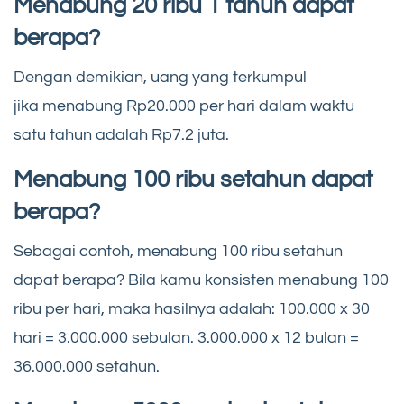
Menabung 20 ribu 1 tahun dapat
berapa?
Dengan demikian, uang yang terkumpul
jika menabung Rp20.000 per hari dalam waktu
satu tahun adalah Rp7.2 juta.
Menabung 100 ribu setahun dapat
berapa?
Sebagai contoh, menabung 100 ribu setahun
dapat berapa? Bila kamu konsisten menabung 100
ribu per hari, maka hasilnya adalah: 100.000 x 30
hari = 3.000.000 sebulan. 3.000.000 x 12 bulan =
36.000.000 setahun.