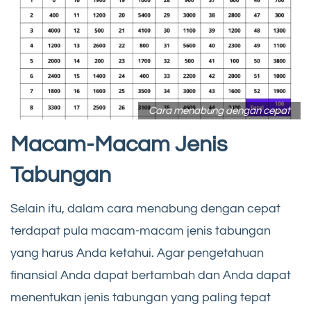
Cara menabung dengan cepat
Macam-Macam Jenis
Tabungan
Selain itu, dalam cara menabung dengan cepat
terdapat pula macam-macam jenis tabungan
yang harus Anda ketahui. Agar pengetahuan
finansial Anda dapat bertambah dan Anda dapat
menentukan jenis tabungan yang paling tepat