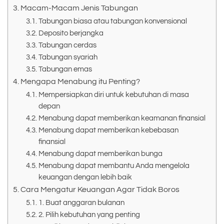
Macam-Macam Jenis Tabungan
Tabungan biasa atau tabungan konvensional
Deposito berjangka
Tabungan cerdas
Tabungan syariah
Tabungan emas
Mengapa Menabung itu Penting?
Mempersiapkan diri untuk kebutuhan di masa
depan
Menabung dapat memberikan keamanan finansial
Menabung dapat memberikan kebebasan
finansial
Menabung dapat memberikan bunga
Menabung dapat membantu Anda mengelola
keuangan dengan lebih baik
Cara Mengatur Keuangan Agar Tidak Boros
1. Buat anggaran bulanan
2. Pilih kebutuhan yang penting