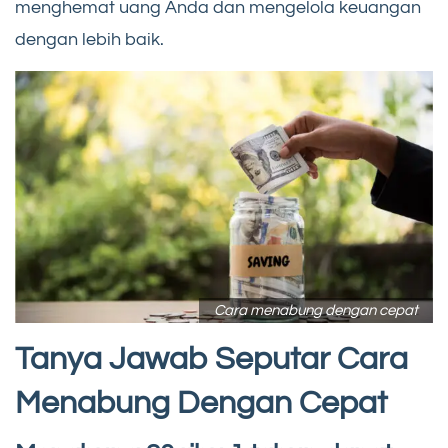
menghemat uang Anda dan mengelola keuangan
dengan lebih baik.
Cara menabung dengan cepat
Tanya Jawab Seputar Cara
Menabung Dengan Cepat