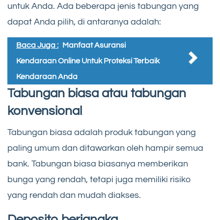
untuk Anda. Ada beberapa jenis tabungan yang
dapat Anda pilih, di antaranya adalah:
Baca Juga :
Manfaat Asuransi
Kendaraan Online Untuk Proteksi Terbaik
Kendaraan Anda
Tabungan biasa atau tabungan
konvensional
Tabungan biasa adalah produk tabungan yang
paling umum dan ditawarkan oleh hampir semua
bank. Tabungan biasa biasanya memberikan
bunga yang rendah, tetapi juga memiliki risiko
yang rendah dan mudah diakses.
Deposito berjangka