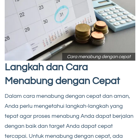
Cara menabung dengan cepat
Langkah dan Cara
Menabung dengan Cepat
Dalam cara menabung dengan cepat dan aman,
Anda perlu mengetahui langkah-langkah yang
tepat agar proses menabung Anda dapat berjalan
dengan baik dan target Anda dapat cepat
tercapai. Untuk menabung dengan cepat, ada