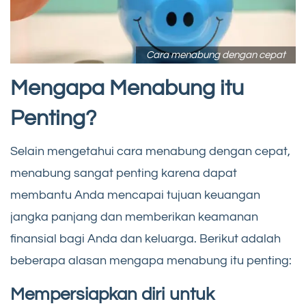
Cara menabung dengan cepat
Mengapa Menabung itu
Penting?
Selain mengetahui cara menabung dengan cepat,
menabung sangat penting karena dapat
membantu Anda mencapai tujuan keuangan
jangka panjang dan memberikan keamanan
finansial bagi Anda dan keluarga. Berikut adalah
beberapa alasan mengapa menabung itu penting:
Mempersiapkan diri untuk