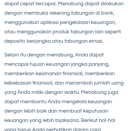
dapat cepat tercapai. Menabung dapat dilakukan
dengan membuka rekening tabungan di bank,
menggunakan aplikasi pengelolaan keuangan,
atau menggunakan produk tabungan lain seperti
deposito berjangka atau tabungan emas.
Selain itu dengan menabung, Anda dapat
mencapai tujuan keuangan jangka panjang,
memberikan keamanan finansial, memberikan
kebebasan finansial, dan menambah jumlah uang
yang Anda miliki dengan waktu. Menabung juga
dapat membantu Anda mengelola keuangan
dengan lebih baik dan membuat keputusan
keuangan yang lebih bijaksana. Berikut hal-hal
yang harus Anda perhatikan dalam cara