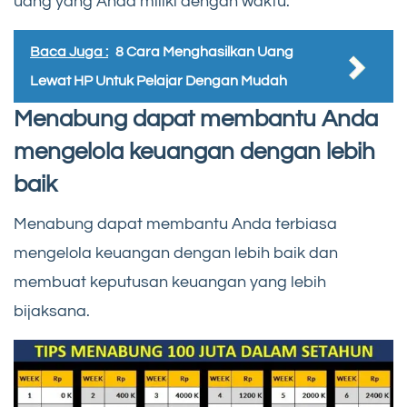
uang yang Anda miliki dengan waktu.
Baca Juga :
8 Cara Menghasilkan Uang
Lewat HP Untuk Pelajar Dengan Mudah
Menabung dapat membantu Anda
mengelola keuangan dengan lebih
baik
Menabung dapat membantu Anda terbiasa
mengelola keuangan dengan lebih baik dan
membuat keputusan keuangan yang lebih
bijaksana.