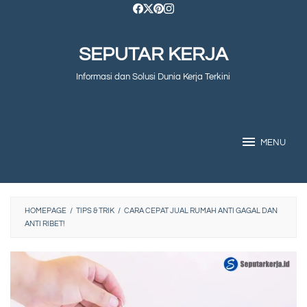
Skip
to
SEPUTAR KERJA
content
Informasi dan Solusi Dunia Kerja Terkini
MENU
HOMEPAGE
/
TIPS & TRIK
/
CARA CEPAT JUAL RUMAH ANTI GAGAL DAN
ANTI RIBET!