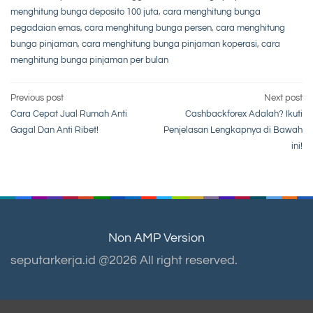
menghitung bunga deposito 100 juta
,
cara menghitung bunga
pegadaian emas
,
cara menghitung bunga persen
,
cara menghitung
bunga pinjaman
,
cara menghitung bunga pinjaman koperasi
,
cara
menghitung bunga pinjaman per bulan
Post
Previous post
Next post
Cara Cepat Jual Rumah Anti
Cashbackforex Adalah? Ikuti
navigation
Gagal Dan Anti Ribet!
Penjelasan Lengkapnya di Bawah
ini!
Non AMP Version
seputarkerja.id @2026 All right reserved.