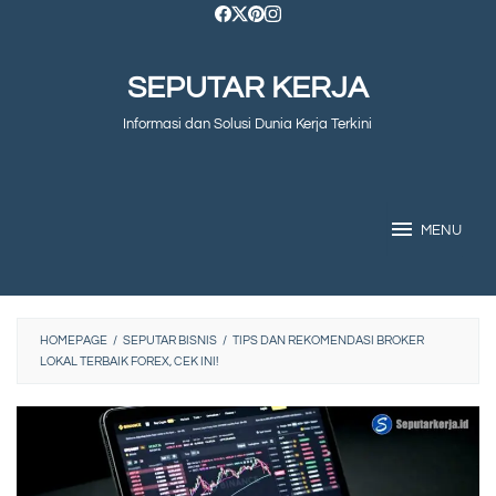
Skip
to
SEPUTAR KERJA
content
Informasi dan Solusi Dunia Kerja Terkini
MENU
HOMEPAGE
/
SEPUTAR BISNIS
/
TIPS DAN REKOMENDASI BROKER
LOKAL TERBAIK FOREX, CEK INI!