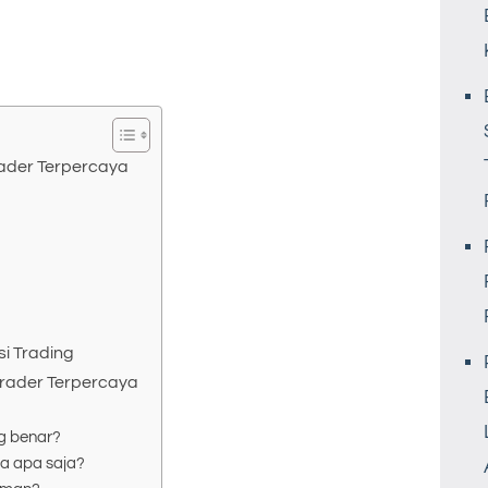
rader Terpercaya
i Trading
Trader Terpercaya
g benar?
ia apa saja?