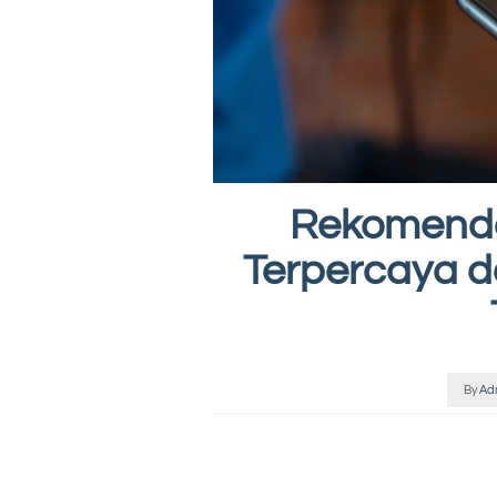
Rekomendas
Terpercaya 
By
Ad