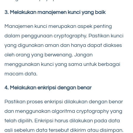
3. Melakukan manajemen kunci yang baik
Manajemen kunci merupakan aspek penting
dalam penggunaan cryptography. Pastikan kunci
yang digunakan aman dan hanya dapat diakses
oleh orang yang berwenang. Jangan
menggunakan kunci yang sama untuk berbagai
macam data.
4. Melakukan enkripsi dengan benar
Pastikan proses enkripsi dilakukan dengan benar
dan menggunakan algoritma cryptography yang
telah dipilih. Enkripsi harus dilakukan pada data
asli sebelum data tersebut dikirim atau disimpan.