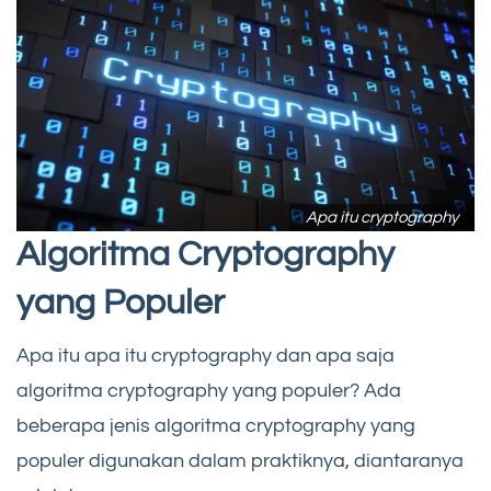
Apa itu cryptography
Algoritma Cryptography
yang Populer
Apa itu apa itu cryptography dan apa saja
algoritma cryptography yang populer? Ada
beberapa jenis algoritma cryptography yang
populer digunakan dalam praktiknya, diantaranya