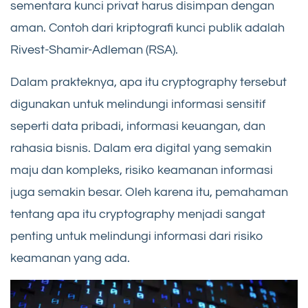
sementara kunci privat harus disimpan dengan
aman. Contoh dari kriptografi kunci publik adalah
Rivest-Shamir-Adleman (RSA).
Dalam prakteknya, apa itu cryptography tersebut
digunakan untuk melindungi informasi sensitif
seperti data pribadi, informasi keuangan, dan
rahasia bisnis. Dalam era digital yang semakin
maju dan kompleks, risiko keamanan informasi
juga semakin besar. Oleh karena itu, pemahaman
tentang apa itu cryptography menjadi sangat
penting untuk melindungi informasi dari risiko
keamanan yang ada.