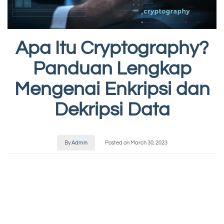
Apa Itu Cryptography?
Panduan Lengkap
Mengenai Enkripsi dan
Dekripsi Data
By
Admin
Posted on
March 30, 2023