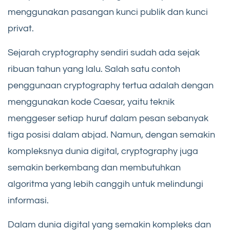
menggunakan pasangan kunci publik dan kunci
privat.
Sejarah cryptography sendiri sudah ada sejak
ribuan tahun yang lalu. Salah satu contoh
penggunaan cryptography tertua adalah dengan
menggunakan kode Caesar, yaitu teknik
menggeser setiap huruf dalam pesan sebanyak
tiga posisi dalam abjad. Namun, dengan semakin
kompleksnya dunia digital, cryptography juga
semakin berkembang dan membutuhkan
algoritma yang lebih canggih untuk melindungi
informasi.
Dalam dunia digital yang semakin kompleks dan