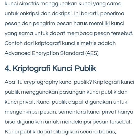
kunci simetris menggunakan kunci yang sama
untuk enkripsi dan dekripsi. Ini berarti, penerima
pesan dan pengirim pesan harus memiliki kunci
yang sama untuk dapat membaca pesan tersebut.
Contoh dari kriptografi kunci simetris adalah
Advanced Encryption Standard (AES).
4. Kriptografi Kunci Publik
Apa itu cryptography kunci publik? Kriptografi kunci
publik menggunakan pasangan kunci publik dan
kunci privat. Kunci publik dapat digunakan untuk
mengenkripsi pesan, sementara kunci privat hanya
bisa digunakan untuk mendekripsi pesan tersebut.
Kunci publik dapat dibagikan secara bebas,