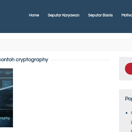
Home
Seputar Karyawan
Seputar Bisnis
Motiva
contoh cryptography
Po