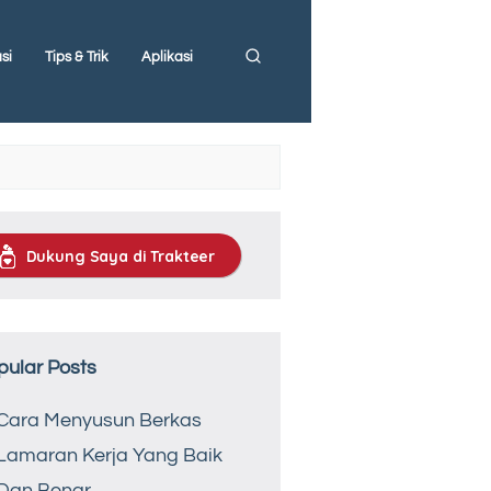
si
Tips & Trik
Aplikasi
Dukung Saya di Trakteer
pular Posts
Cara Menyusun Berkas
Lamaran Kerja Yang Baik
Dan Benar