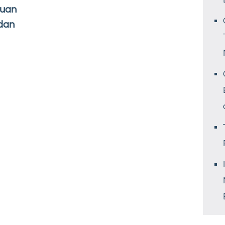
duan
dan