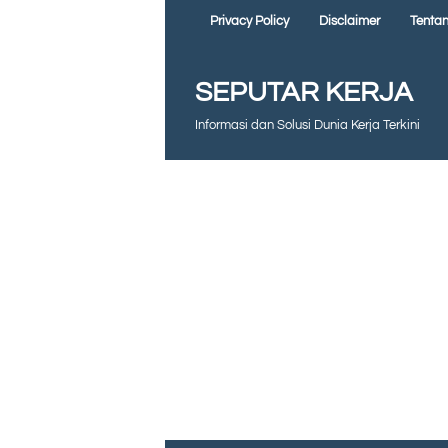
Skip
Privacy Policy
Disclaimer
Tenta
to
content
SEPUTAR KERJA
Informasi dan Solusi Dunia Kerja Terkini