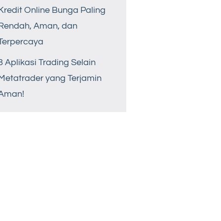
Kredit Online Bunga Paling
Rendah, Aman, dan
Terpercaya
8 Aplikasi Trading Selain
Metatrader yang Terjamin
Aman!