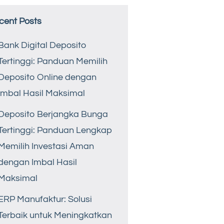
cent Posts
Bank Digital Deposito
Tertinggi: Panduan Memilih
Deposito Online dengan
Imbal Hasil Maksimal
Deposito Berjangka Bunga
Tertinggi: Panduan Lengkap
Memilih Investasi Aman
dengan Imbal Hasil
Maksimal
ERP Manufaktur: Solusi
Terbaik untuk Meningkatkan