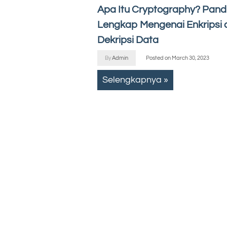
Apa Itu Cryptography? Pan
Lengkap Mengenai Enkripsi 
Dekripsi Data
By
Admin
Posted on
March 30, 2023
Selengkapnya »