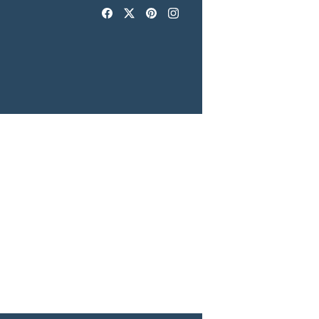
close