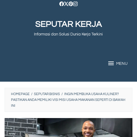
Skip
to
SEPUTAR KERJA
content
Informasi dan Solusi Dunia Kerja Terkini
MENU
HOMEPAGE
/
SEPUTAR BISNIS
/
INGIN MEMBUKA USAHA KULINER?
PASTIKAN ANDA MEMILIKI VISI MISI USAHA MAKANAN SEPERTI DI BAWAH
INI